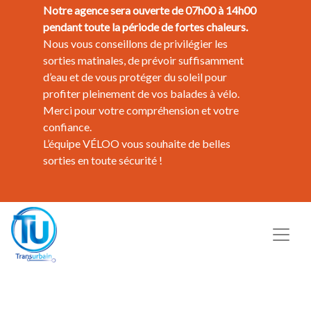
Notre agence sera ouverte de 07h00 à 14h00
pendant toute la période de fortes chaleurs.
Nous vous conseillons de privilégier les
sorties matinales, de prévoir suffisamment
d’eau et de vous protéger du soleil pour
profiter pleinement de vos balades à vélo.
Merci pour votre compréhension et votre
confiance.
L’équipe VÉLOO vous souhaite de belles
sorties en toute sécurité !