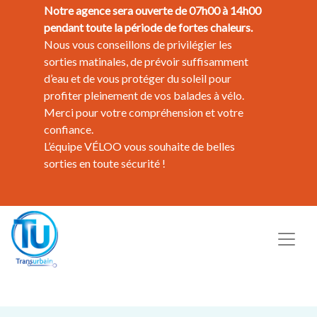
Notre agence sera ouverte de 07h00 à 14h00
pendant toute la période de fortes chaleurs.
Nous vous conseillons de privilégier les
sorties matinales, de prévoir suffisamment
d’eau et de vous protéger du soleil pour
profiter pleinement de vos balades à vélo.
Merci pour votre compréhension et votre
confiance.
L’équipe VÉLOO vous souhaite de belles
sorties en toute sécurité !