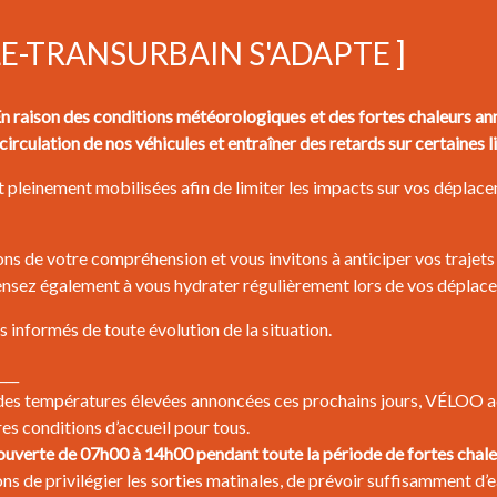
LE-TRANSURBAIN S'ADAPTE ]
aison des conditions météorologiques et des fortes chaleurs ann
circulation de nos véhicules et entraîner des retards sur certaines l
 pleinement mobilisées afin de limiter les impacts sur vos déplacem
s de votre compréhension et vous invitons à anticiper vos trajets 
pensez également à vous hydrater régulièrement lors de vos déplac
 informés de toute évolution de la situation.
___
des températures élevées annoncées ces prochains jours, VÉLOO ad
res conditions d’accueil pour tous.
uverte de 07h00 à 14h00 pendant toute la période de fortes chale
s de privilégier les sorties matinales, de prévoir suffisamment d’e