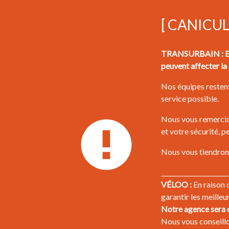
[ CANICU
TRANSURBAIN : En r
peuvent affecter la 
Nos équipes restent
service possible.
Nous vous remercion
et votre sécurité, 
Nous vous tiendrons
______________________
VÉLOO :
En raison 
garantir les meilleu
Notre agence sera o
Nous vous conseillon