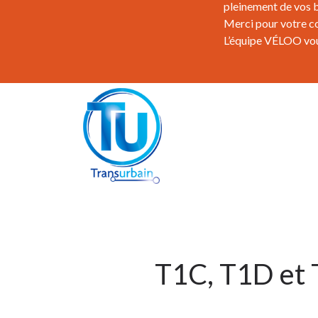
pleinement de vos b
Merci pour votre c
L’équipe VÉLOO vous
T1C, T1D et T