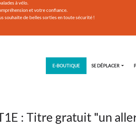
alades à vélo.
ompréhension et votre confiance.
 souhaite de belles sorties en toute sécurité !
SE DÉPLACER
E-BOUTIQUE
1E : Titre gratuit "un alle