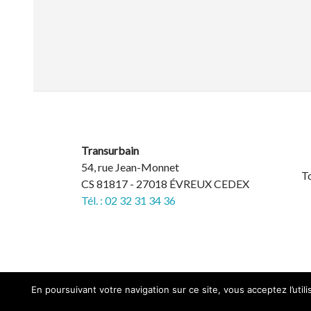
Transurbain
54, rue Jean-Monnet
To
CS 81817 - 27018 ÉVREUX CEDEX
Tél. : 02 32 31 34 36
En poursuivant votre navigation sur ce site, vous acceptez l’uti