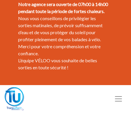
Notre agence sera ouverte de 07h00 à 14h00
pendant toute la période de fortes chaleurs.
Nous vous conseillons de privilégier les
sorties matinales, de prévoir suffisamment
d’eau et de vous protéger du soleil pour
profiter pleinement de vos balades à vélo.
Merci pour votre compréhension et votre
confiance.
L’équipe VÉLOO vous souhaite de belles
sorties en toute sécurité !