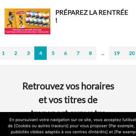
PRÉPAREZ LA RENTRÉE
!
1
2
3
4
5
6
7
8
...
19
20
Retrouvez vos horaires
et vos titres de
transport sur votre
En poursuivant votre navigation sur ce site, vous acceptez l’utilisa
mobile
de [Cookies ou autres traceurs] pour vous proposer [Par exemple,
publicités ciblées adaptés à vos centres d’intérêts] et [Par exemp