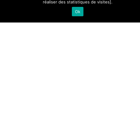
réaliser des statistiques de visites].
Ok
Infos trafic
Transurbain
Trafic normal sur toutes les lignes
54, rue Jean-Monnet
CS 81817 - 27018 ÉVREUX CEDEX
TOUTES LES ÉQUIPES VOUS SOUHAITENT UN B
Tél. : 02 32 31 34 36
VOYAGE!
Plans et lignes
Contact
Tous les documents à
Index égalité
télécharger
Femmes/Hommes