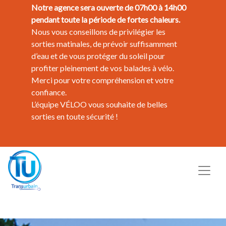
Notre agence sera ouverte de 07h00 à 14h00
pendant toute la période de fortes chaleurs.
Nous vous conseillons de privilégier les
sorties matinales, de prévoir suffisamment
d’eau et de vous protéger du soleil pour
profiter pleinement de vos balades à vélo.
Merci pour votre compréhension et votre
confiance.
L’équipe VÉLOO vous souhaite de belles
sorties en toute sécurité !